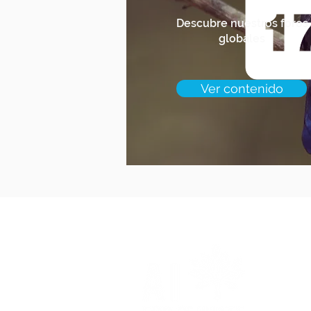
Descubre nuestros foros
globales
Ver contenido
CONT
regina@f
Madrid 