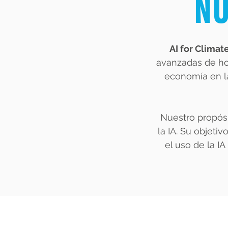
NU
AI for Climat
avanzadas de hoy
economía en l
Nuestro propósi
la IA. Su objeti
el uso de la I