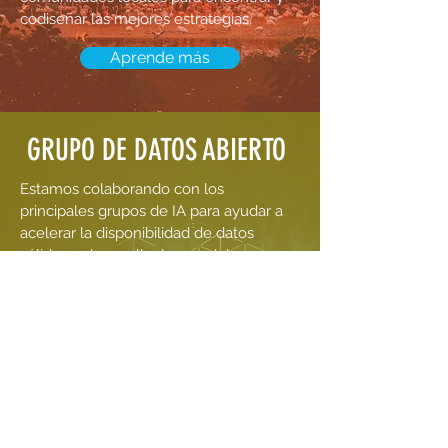
codiseñar las mejores estrategias.
Aprende más
GRUPO DE DATOS ABIERTO
Estamos colaborando con los
principales grupos de IA para ayudar a
acelerar la disponibilidad de datos
sólidos y desarrollar los modelos
abiertos de IA más efectivos en función
de los contextos locales, así como
proporcionar una alternativa viable
impulsada por IA.
Aprende más