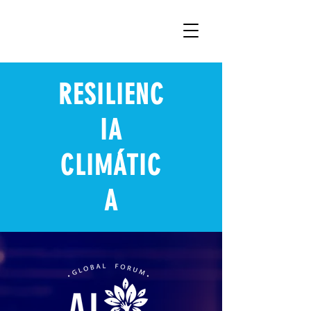
RESILIENC
IA
CLIMÁTIC
A