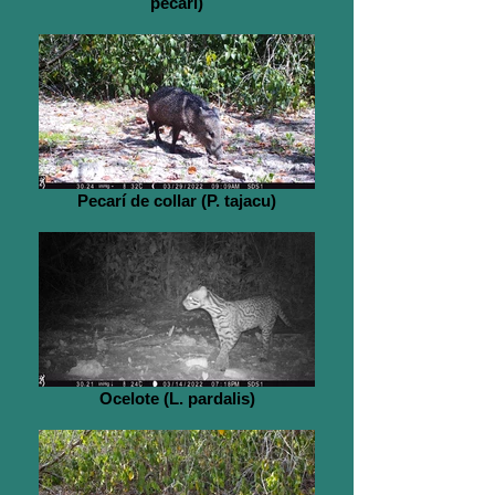
pecari)
Pecarí de collar (P. tajacu)
Ocelote (L. pardalis)