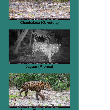
Chachalaca (O. vetula)
Jaguar (P. onca)