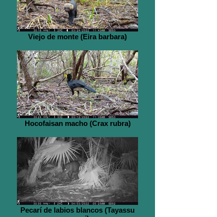
Viejo de monte (Eira barbara)
Hocofaisan macho (Crax rubra)
Pecarí de labios blancos (Tayassu