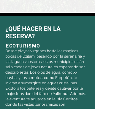
¿QUÉ HACER EN LA
RESERVA?
ECOTURISMO
Desde playas vírgenes hasta las mágicas
bocas de Dzilam, pasando por la serena ría y
las lagunas costeras, estos municipios están
salpicados de joyas naturales esperando ser
descubiertas. Los ojos de agua, como X-
buyha, y los cenotes, como Elepetén, te
invitan a sumergirte en aguas cristalinas.
Explora los peténes y déjate cautivar por la
majestuosidad del faro de Yalkubul. Además,
la aventura te aguarda en la isla Cerritos,
donde las vistas panorámicas son
impresionantes.