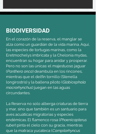
BIODIVERSIDAD
En el corazón de la reserva, el manglar se
alza como un guardián de la vida marina. Aquí,
las especies de tortugas marinas, como la
Eretmochelys imbricata y la Chelonia mydas,
encuentran su hogar para anidar y prosperar.
Pero no son las únicas: el majestuoso jaguar
(
Panthera onca
) deambula en los rincones,
mientras que el delfín tornillo (Stenella
longirostris) y la ballena piloto (
Globicephala
macrorhynchus
) juegan en las aguas
circundantes.
La Reserva no solo alberga criaturas de tierra
y mar, sino que también es un santuario para
aves acuáticas migratorias y especies
endémicas. El flamenco rosa (
Phoenicopterus
ruber
) pinta el cielo con su gracia, mientras
que la matraca yucateca (
Campilorhyncus